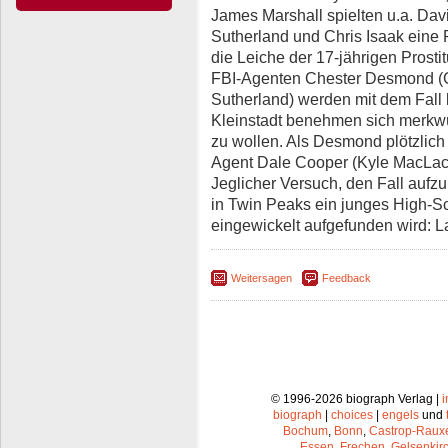
James Marshall spielten u.a. Dav
Sutherland und Chris Isaak eine 
die Leiche der 17-jährigen Prost
FBI-Agenten Chester Desmond (Ch
Sutherland) werden mit dem Fall
Kleinstadt benehmen sich merkw
zu wollen. Als Desmond plötzlich
Agent Dale Cooper (Kyle MacLac
Jeglicher Versuch, den Fall aufzuk
in Twin Peaks ein junges High-Sc
eingewickelt aufgefunden wird: L
Weitersagen
Feedback
© 1996-2026 biograph Verlag |
biograph
|
choices
|
engels
und
Bochum
,
Bonn
,
Castrop-Raux
Essen
,
Frechen
,
Gelsenkir