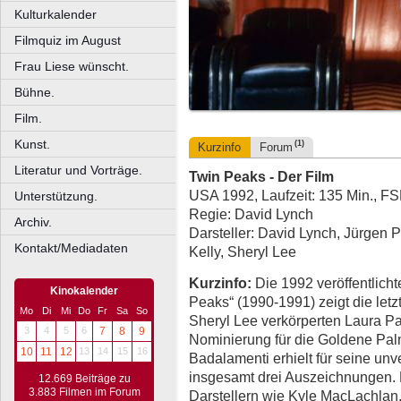
Kulturkalender
Filmquiz im August
Frau Liese wünscht.
Bühne.
Film.
Kunst.
(1)
Kurzinfo
Forum
Literatur und Vorträge.
Twin Peaks - Der Film
USA 1992, Laufzeit: 135 Min., F
Unterstützung.
Regie: David Lynch
Archiv.
Darsteller: David Lynch, Jürgen 
Kontakt/Mediadaten
Kelly, Sheryl Lee
Kurzinfo:
Die 1992 veröffentlicht
Kinokalender
Peaks“ (1990-1991) zeigt die let
Mo
Di
Mi
Do
Fr
Sa
So
Sheryl Lee verkörperten Laura P
3
4
5
6
7
8
9
Nominierung für die Goldene Pal
10
11
12
13
14
15
16
Badalamenti erhielt für seine u
insgesamt drei Auszeichnungen.
12.669 Beiträge zu
3.883 Filmen im Forum
Darstellern wie Kyle MacLachla