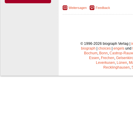
Weitersagen
Feedback
© 1996-2026 biograph Verlag |
biograph
|
choices
|
engels
und
Bochum
,
Bonn
,
Castrop-Raux
Essen
,
Frechen
,
Gelsenkir
Leverkusen
,
Lünen
,
Mü
Recklinghausen
,