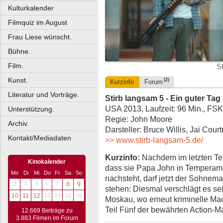
Kulturkalender
Filmquiz im August
Frau Liese wünscht.
Bühne.
Film.
S
Kunst.
(2)
Kurzinfo
Forum
Literatur und Vorträge.
Stirb langsam 5 - Ein guter Ta
USA 2013, Laufzeit: 96 Min., FSK
Unterstützung.
Regie: John Moore
Archiv.
Darsteller: Bruce Willis, Jai Cou
Kontakt/Mediadaten
>> www.stirb-langsam-5.de/
Kurzinfo:
Nachdem im letzten Tei
Kinokalender
dass sie Papa John in Temperamen
Mo
Di
Mi
Do
Fr
Sa
So
nachsteht, darf jetzt der Sohnem
3
4
5
6
7
8
9
stehen: Diesmal verschlägt es sei
10
11
12
13
14
15
16
Moskau, wo erneut kriminelle Mac
Teil Fünf der bewährten Action-M
12.669 Beiträge zu
3.883 Filmen im Forum