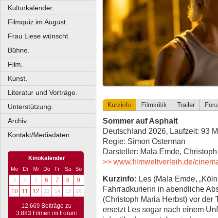
Kulturkalender
Filmquiz im August
Frau Liese wünscht.
Bühne.
Film.
Kunst.
Literatur und Vorträge.
Kurzinfo
Filmkritik
Trailer
For
Unterstützung.
Sommer auf Asphalt
Archiv.
Deutschland 2026, Laufzeit: 93 M
Kontakt/Mediadaten
Regie: Simon Osterman
Darsteller: Mala Emde, Christoph
Kinokalender
>> www.filmweltverleih.de/cinem
Mo
Di
Mi
Do
Fr
Sa
So
Kurzinfo:
Les (Mala Emde, „Köln ‘
3
4
5
6
7
8
9
Fahrradkurierin in abendliche Abst
10
11
12
13
14
15
16
(Christoph Maria Herbst) vor der 
12.669 Beiträge zu
ersetzt Les sogar nach einem Unfa
3.883 Filmen im Forum