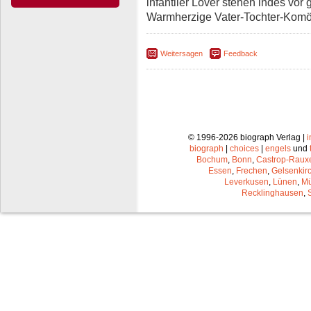
infantiler Lover stehen indes vo
Warmherzige Vater-Tochter-Kom
Weitersagen
Feedback
© 1996-2026 biograph Verlag |
biograph
|
choices
|
engels
und
Bochum
,
Bonn
,
Castrop-Raux
Essen
,
Frechen
,
Gelsenkir
Leverkusen
,
Lünen
,
Mü
Recklinghausen
,