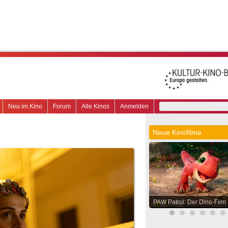
Neu im Kino
Forum
Alle Kinos
Anmelden
Neue Kinofilme
PAW Patrol: Der Dino-Film