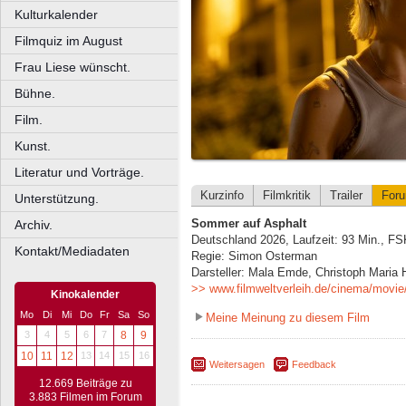
Kulturkalender
Filmquiz im August
Frau Liese wünscht.
Bühne.
Film.
Kunst.
Literatur und Vorträge.
Kurzinfo
Filmkritik
Trailer
For
Unterstützung.
Sommer auf Asphalt
Archiv.
Deutschland 2026, Laufzeit: 93 Min., FS
Kontakt/Mediadaten
Regie: Simon Osterman
Darsteller: Mala Emde, Christoph Maria 
>> www.filmweltverleih.de/cinema/movie
Kinokalender
Mo
Di
Mi
Do
Fr
Sa
So
Meine Meinung zu diesem Film
3
4
5
6
7
8
9
10
11
12
13
14
15
16
Weitersagen
Feedback
12.669 Beiträge zu
3.883 Filmen im Forum