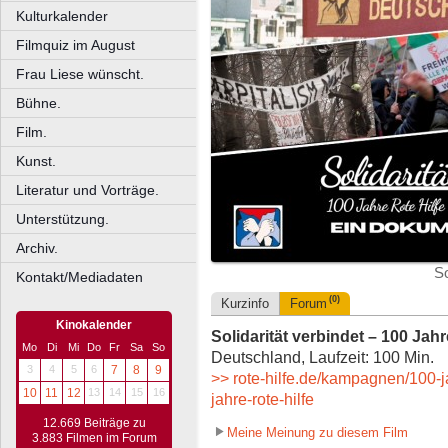
Kulturkalender
Filmquiz im August
Frau Liese wünscht.
Bühne.
Film.
Kunst.
Literatur und Vorträge.
Unterstützung.
Archiv.
So
Kontakt/Mediadaten
(0)
Kurzinfo
Forum
Kinokalender
Solidarität verbindet – 100 Jahr
Mo
Di
Mi
Do
Fr
Sa
So
Deutschland, Laufzeit: 100 Min.
3
4
5
6
7
8
9
>> rote-hilfe.de/kampagnen/100-ja
10
11
12
13
14
15
16
jahre-rote-hilfe
12.669 Beiträge zu
Meine Meinung zu diesem Film
3.883 Filmen im Forum