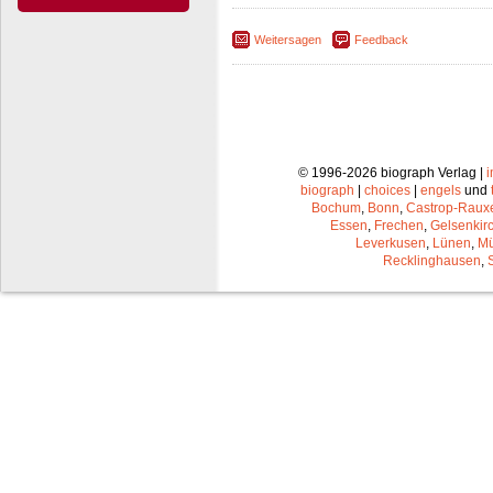
Weitersagen
Feedback
© 1996-2026 biograph Verlag |
biograph
|
choices
|
engels
und
Bochum
,
Bonn
,
Castrop-Raux
Essen
,
Frechen
,
Gelsenkir
Leverkusen
,
Lünen
,
Mü
Recklinghausen
,