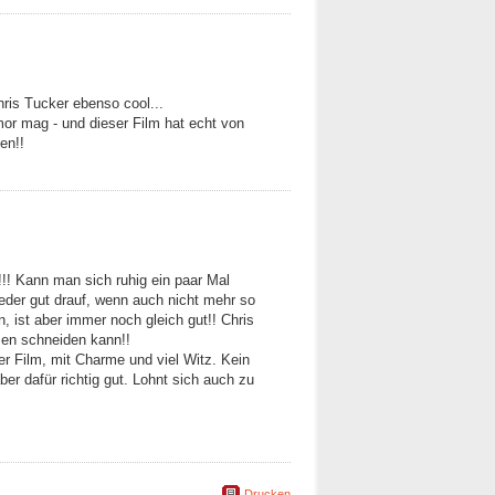
ris Tucker ebenso cool...
or mag - und dieser Film hat echt von
en!!
m!!! Kann man sich ruhig ein paar Mal
eder gut drauf, wenn auch nicht mehr so
n, ist aber immer noch gleich gut!! Chris
sen schneiden kann!!
uter Film, mit Charme und viel Witz. Kein
er dafür richtig gut. Lohnt sich auch zu
Drucken