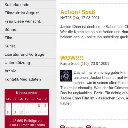
Kulturkalender
Action+Spaß
Filmquiz im August
NAT25 (
24
), 17.08.2001
Frau Liese wünscht.
Jackie Chan ist doch erste Sahne und Ch
Bühne.
Wer die Kombination aus Action und Hum
beidem genug - sollte ihn unbedingt guck
Film.
Kunst.
Literatur und Vorträge.
WOW!!!!
Unterstützung.
KaiserSose (
119
), 23.07.2001
Archiv.
Das ist mal ein richtig guter Fil
ansehen. Jackie Chan ist mal wi
Kontakt/Mediadaten
schnell wie in seinen alten Filme
Tucker ist einmalig. Was der für Grimas
Kinokalender
Das ist unglaublich. Fazit: Ein richtig g
Jackie Chan Film im klassischen Sinn, ab
Mo
Di
Mi
Do
Fr
Sa
So
kaufen.
3
4
5
6
7
8
9
10
11
12
13
14
15
16
12.669 Beiträge zu
3.883 Filmen im Forum
Weitersagen
Feedback