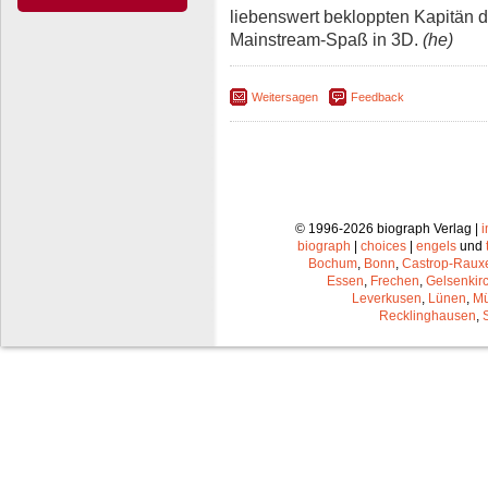
liebenswert bekloppten Kapitän 
Mainstream-Spaß in 3D.
(he)
Weitersagen
Feedback
© 1996-2026 biograph Verlag |
biograph
|
choices
|
engels
und
Bochum
,
Bonn
,
Castrop-Raux
Essen
,
Frechen
,
Gelsenkir
Leverkusen
,
Lünen
,
Mü
Recklinghausen
,