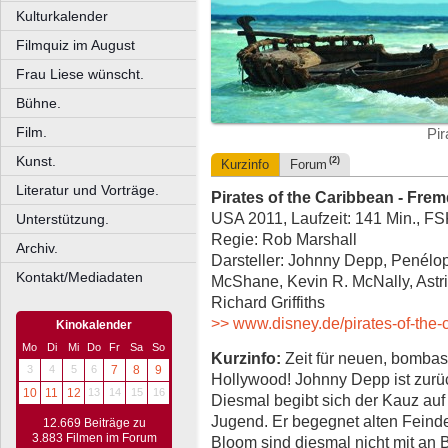
Kulturkalender
Filmquiz im August
Frau Liese wünscht.
Bühne.
Film.
Pir
Kunst.
(2)
Kurzinfo
Forum
Literatur und Vorträge.
Pirates of the Caribbean - Fre
USA 2011, Laufzeit: 141 Min., F
Unterstützung.
Regie: Rob Marshall
Archiv.
Darsteller: Johnny Depp, Penélop
Kontakt/Mediadaten
McShane, Kevin R. McNally, Astri
Richard Griffiths
>> www.disney.de/pirates-of-the-
Kinokalender
Mo
Di
Mi
Do
Fr
Sa
So
Kurzinfo:
Zeit für neuen, bomba
3
4
5
6
7
8
9
Hollywood! Johnny Depp ist zurü
10
11
12
13
14
15
16
Diesmal begibt sich der Kauz auf
Jugend. Er begegnet alten Feind
12.669 Beiträge zu
3.883 Filmen im Forum
Bloom sind diesmal nicht mit an 