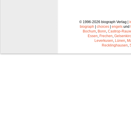
© 1996-2026 biograph Verlag |
biograph
|
choices
|
engels
und
Bochum
,
Bonn
,
Castrop-Raux
Essen
,
Frechen
,
Gelsenkir
Leverkusen
,
Lünen
,
Mü
Recklinghausen
,