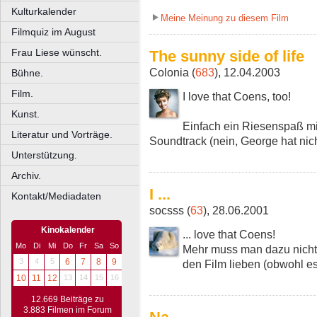
Kulturkalender
Meine Meinung zu diesem Film
Filmquiz im August
Frau Liese wünscht.
The sunny side of life
Colonia (
683
), 12.04.2003
Bühne.
Film.
I love that Coens, too!
Kunst.
Einfach ein Riesenspaß m
Literatur und Vorträge.
Soundtrack (nein, George hat nich
Unterstützung.
Archiv.
I ...
Kontakt/Mediadaten
socsss (
63
), 28.06.2001
Kinokalender
... love that Coens!
Mo
Di
Mi
Do
Fr
Sa
So
Mehr muss man dazu nicht
3
4
5
6
7
8
9
den Film lieben (obwohl es s
10
11
12
13
14
15
16
12.669 Beiträge zu
3.883 Filmen im Forum