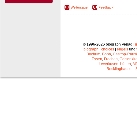
Weitersagen
Feedback
© 1996-2026 biograph Verlag |
biograph
|
choices
|
engels
und
Bochum
,
Bonn
,
Castrop-Raux
Essen
,
Frechen
,
Gelsenkir
Leverkusen
,
Lünen
,
Mü
Recklinghausen
,