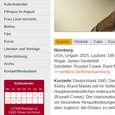
Kulturkalender
Filmquiz im August
Frau Liese wünscht.
Bühne.
Film.
Kunst.
Kurzinfo
Filmkritik
Trailer
For
Literatur und Vorträge.
Nürnberg
USA, Ungarn 2025, Laufzeit: 148
Unterstützung.
Regie: James Vanderbilt
Archiv.
Darsteller: Russell Crowe, Rami 
Kontakt/Mediadaten
>> weltkino.de/filme/nuernberg
Kurzinfo:
Deutschland 1945. Der 
Kinokalender
Kelley (Rami Malek) soll im Vorf
Mo
Di
Mi
Do
Fr
Sa
So
Hauptverantwortlichen untersuch
3
4
5
6
7
8
9
(Russell Crowe). Der charismatisc
10
11
12
13
14
15
16
vor besondere Herausforderungen.
aber zugleich, die Distanz zu ver
12.669 Beiträge zu
3.883 Filmen im Forum