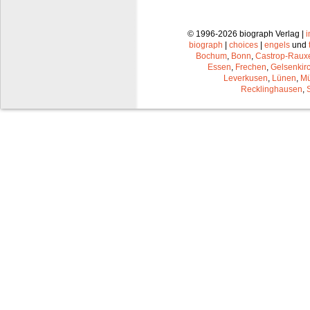
© 1996-2026 biograph Verlag |
biograph
|
choices
|
engels
und
Bochum
,
Bonn
,
Castrop-Raux
Essen
,
Frechen
,
Gelsenkir
Leverkusen
,
Lünen
,
Mü
Recklinghausen
,