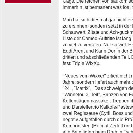
Gags. Die reichen von saukomisch 
immerhin ist permanent was los in
Man hat sich diesmal gar nicht er
zu ersinnen, sondern setzt in de
Schauwert, Zitate und Ach-guckma
Liste der Cameo-Auftritte ist lan
zu viel zu verraten. Nur so viel: 
Eddi Arent und Karin Dor in der 
dritten und abschließenden Teil.
fest: Triple WixXx.
"Neues vom Wixxer" zitiert nicht 
Jahre, sondern liefert auch mehr
"24", "Matrix", "Das schweigen de
"Winnetou 3. Teil", Prinzen von Fo
Kettensägenmassaker, Treppenli
und Darstellertrio Kalkofe/Pastew
zwei Regisseure (Cyrill Boss und 
negativ aufgefallen durch die Pr
Komponisten (Helmut Zerlett und 
alle Beteiligten beim Dreh in Ts