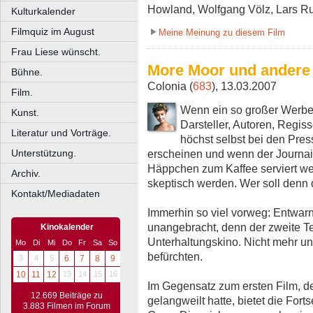
Howland, Wolfgang Völz, Lars R
Kulturkalender
Filmquiz im August
Meine Meinung zu diesem Film
Frau Liese wünscht.
More Moor und andere
Bühne.
Colonia (
683
), 13.03.2007
Film.
Wenn ein so großer Werbe
Kunst.
Darsteller, Autoren, Regi
Literatur und Vorträge.
höchst selbst bei den Pre
erscheinen und wenn der Journail
Unterstützung.
Häppchen zum Kaffee serviert w
Archiv.
skeptisch werden. Wer soll denn
Kontakt/Mediadaten
Immerhin so viel vorweg: Entwar
unangebracht, denn der zweite Te
Kinokalender
Unterhaltungskino. Nicht mehr und
Mo
Di
Mi
Do
Fr
Sa
So
befürchten.
3
4
5
6
7
8
9
10
11
12
13
14
15
16
Im Gegensatz zum ersten Film, de
12.669 Beiträge zu
gelangweilt hatte, bietet die For
3.883 Filmen im Forum