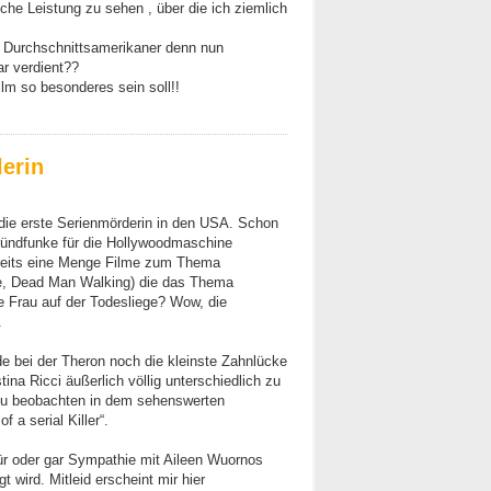
sche Leistung zu sehen , über die ich ziemlich
e Durchschnittsamerikaner denn nun
ar verdient??
ilm so besonderes sein soll!!
lerin
die erste Serienmörderin in den USA. Schon
 Zündfunke für die Hollywoodmaschine
bereits eine Menge Filme zum Thema
le, Dead Man Walking) die das Thema
e Frau auf der Todesliege? Wow, die
.
e bei der Theron noch die kleinste Zahnlücke
stina Ricci äußerlich völlig unterschiedlich zu
 zu beobachten in dem sehenswerten
 a serial Killer“.
für oder gar Sympathie mit Aileen Wuornos
 wird. Mitleid erscheint mir hier