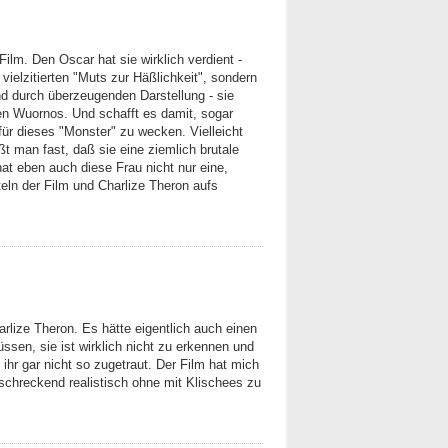
 Film. Den Oscar hat sie wirklich verdient -
vielzitierten "Muts zur Häßlichkeit", sondern
d durch überzeugenden Darstellung - sie
een Wuornos. Und schafft es damit, sogar
ür dieses "Monster" zu wecken. Vielleicht
ßt man fast, daß sie eine ziemlich brutale
 hat eben auch diese Frau nicht nur eine,
eln der Film und Charlize Theron aufs
arlize Theron. Es hätte eigentlich auch einen
sen, sie ist wirklich nicht zu erkennen und
h ihr gar nicht so zugetraut. Der Film hat mich
rschreckend realistisch ohne mit Klischees zu