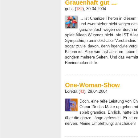
Grauenhaft gut ...
gutzi (
182
), 30.04.2004
... ist Charlize Theron in diesem
und zwar sicher nicht wegen des 
ganz einfach wegen der durch un
spielt Aileen Wuornos nicht, sie IST Ail
Sympathie, zumindest aber Verständnis f
sogar zuviel davon, denn irgendwie vergi
Killerin ist. Aber wie fast alles im Leben
sondern mehrere Seiten. Und das vermitt
Beeindruckendste.
One-Woman-Show
Loretta (
43
), 29.04.2004
Doch, eine reife Leistung von Ch
Oscar für das Make up geben müs
spielt grandios. Ehrlich, hätte ic
über die ganze Länge gefesselt. Er ist e
nerven. Meine Empfehlung: anschauen!