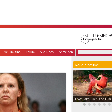
Neu im Kino
Forum
Alle Kinos
Anmelden
Neue Kinofilme
PAW Patrol: Der Dino-Film