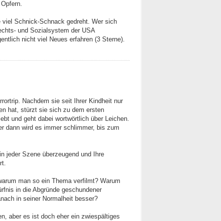
 Opfern.
e viel Schnick-Schnack gedreht. Wer sich
Rechts- und Sozialsystem der USA
entlich nicht viel Neues erfahren (3 Sterne).
rortrip. Nachdem sie seit Ihrer Kindheit nur
n hat, stürzt sie sich zu dem ersten
iebt und geht dabei wortwörtlich über Leichen.
ber dann wird es immer schlimmer, bis zum
 in jeder Szene überzeugend und Ihre
rt.
e, warum man so ein Thema verfilmt? Warum
rfnis in die Abgründe geschundener
nach in seiner Normalheit besser?
en, aber es ist doch eher ein zwiespältiges