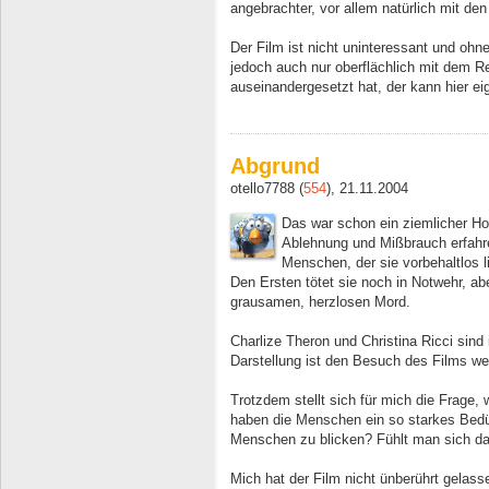
angebrachter, vor allem natürlich mit den
Der Film ist nicht uninteressant und ohn
jedoch auch nur oberflächlich mit dem 
auseinandergesetzt hat, der kann hier eig
Abgrund
otello7788 (
554
), 21.11.2004
Das war schon ein ziemlicher Hor
Ablehnung und Mißbrauch erfahre
Menschen, der sie vorbehaltlos l
Den Ersten tötet sie noch in Notwehr, a
grausamen, herzlosen Mord.
Charlize Theron und Christina Ricci sind
Darstellung ist den Besuch des Films we
Trotzdem stellt sich für mich die Frag
haben die Menschen ein so starkes Bedü
Menschen zu blicken? Fühlt man sich da
Mich hat der Film nicht ünberührt gelass