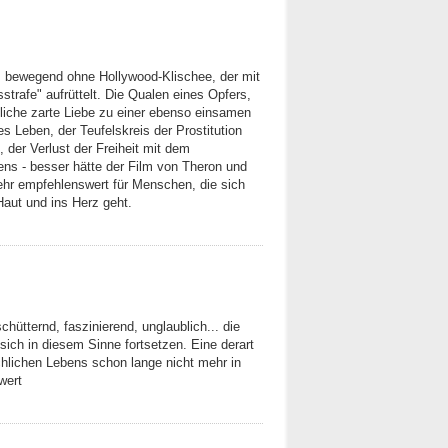
m, bewegend ohne Hollywood-Klischee, der mit
trafe" aufrüttelt. Die Qualen eines Opfers,
liche zarte Liebe zu einer ebenso einsamen
s Leben, der Teufelskreis der Prostitution
 der Verlust der Freiheit mit dem
bens - besser hätte der Film von Theron und
Sehr empfehlenswert für Menschen, die sich
 Haut und ins Herz geht.
hütternd, faszinierend, unglaublich... die
sich in diesem Sinne fortsetzen. Eine derart
hlichen Lebens schon lange nicht mehr in
wert