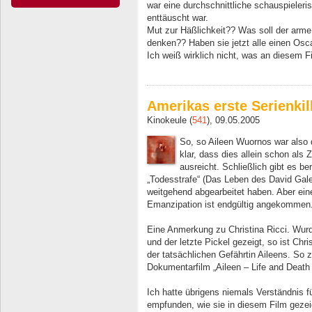
war eine durchschnittliche schauspieleri
enttäuscht war.
Mut zur Häßlichkeit?? Was soll der arm
denken?? Haben sie jetzt alle einen Osc
Ich weiß wirklich nicht, was an diesem F
Amerikas erste Serienkil
Kinokeule (
541
), 09.05.2005
So, so Aileen Wuornos war also 
klar, dass dies allein schon als
ausreicht. Schließlich gibt es 
„Todesstrafe“ (Das Leben des David Ga
weitgehend abgearbeitet haben. Aber ein
Emanzipation ist endgültig angekommen
Eine Anmerkung zu Christina Ricci. Wurd
und der letzte Pickel gezeigt, so ist Chri
der tatsächlichen Gefährtin Aileens. So
Dokumentarfilm „Aileen – Life and Death of
Ich hatte übrigens niemals Verständnis 
empfunden, wie sie in diesem Film gezeigt