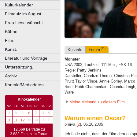
Kulturkalender
Filmquiz im August
Frau Liese wünscht.
Bühne.
Film.
Kunst.
(11)
Kurzinfo
Forum
Literatur und Vorträge.
Monster
USA 2003, Laufzeit: 111 Min., FSK 16
Unterstützung.
Regie: Patty Jenkins
Archiv.
Darsteller: Charlize Theron, Christina Ri
Pruitt Taylor Vince, Annie Corley, Marc
Kontakt/Mediadaten
Rice, Robb Chamberlain, Chandra Leigh,
Ware
Kinokalender
Meine Meinung zu diesem Film
Mo
Di
Mi
Do
Fr
Sa
So
3
4
5
6
7
8
9
Warum einen Oscar?
10
11
12
13
14
15
16
orniva (
2
), 06.10.2005
12.669 Beiträge zu
Ich finde nicht, dass der Film dem ents
3.883 Filmen im Forum