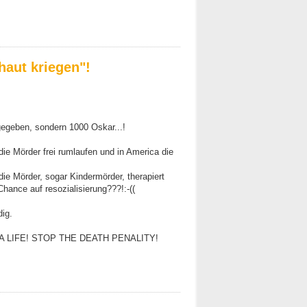
aut kriegen"!
 gegeben, sondern 1000 Oskar...!
ie Mörder frei rumlaufen und in America die
ie Mörder, sogar Kindermörder, therapiert
hance auf resozialisierung???!:-((
dig.
A LIFE! STOP THE DEATH PENALITY!