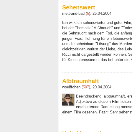
Sehenswert
mett-and-bad (
6
), 26.04.2004
Ein wirklich sehenswerter und guter Fil
bei der Thematik "Mißbrauch" und "Todess
die Sehnsucht nach dem Tod, die anfäng
jungen Frau, Hoffnung für ein lebenswerte
und die scheinbare "Lösung"-das Morden,
gleichzeitigen Verlust der Liebe, des Le
Ricci nicht dargestellt werden können. 
für Kino interessieren, das tief unter die
Albtraumhaft
woelffchen (
597
), 20.04.2004
Beeindruckend, albtraumhaft, ersc
Adjektive zu diesem Film ließen 
erschütternde Darstellung mensc
einem Film gesehen. Fazit: Sehr sehens