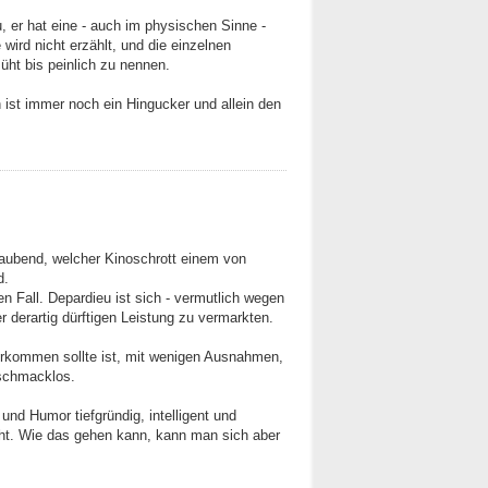
, er hat eine - auch im physischen Sinne -
wird nicht erzählt, und die einzelnen
üht bis peinlich zu nennen.
h ist immer noch ein Hingucker und allein den
ubend, welcher Kinoschrott einem von
d.
en Fall. Depardieu ist sich - vermutlich wegen
r derartig dürftigen Leistung zu vermarkten.
berkommen sollte ist, mit wenigen Ausnahmen,
eschmacklos.
 und Humor tiefgründig, intelligent und
icht. Wie das gehen kann, kann man sich aber