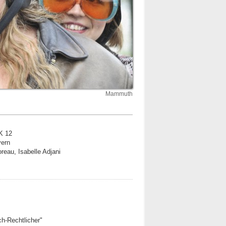
Mammuth
K 12
vern
reau, Isabelle Adjani
ich-Rechtlicher"