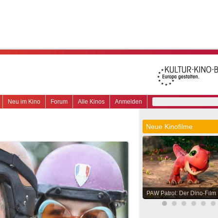
Neu im Kino
Forum
Alle Kinos
Anmelden
Neue Kinofilme
PAW Patrol: Der Dino-Film