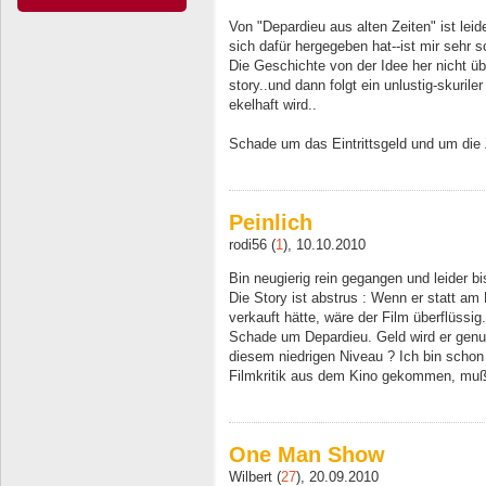
Von "Depardieu aus alten Zeiten" ist leid
sich dafür hergegeben hat--ist mir sehr sc
Die Geschichte von der Idee her nicht üb
story..und dann folgt ein unlustig-skuril
ekelhaft wird..
Schade um das Eintrittsgeld und um die Z
Peinlich
rodi56 (
1
), 10.10.2010
Bin neugierig rein gegangen und leider 
Die Story ist abstrus : Wenn er statt 
verkauft hätte, wäre der Film überflüssig.
Schade um Depardieu. Geld wird er genug
diesem niedrigen Niveau ? Ich bin schon 
Filmkritik aus dem Kino gekommen, muß
One Man Show
Wilbert (
27
), 20.09.2010