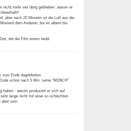
er nicht mehr viel übrig geblieben..warum er
hleierhaft!!
el, aber nach 20 Minuten ist die Luft aus der
er Moment dem Anderen..bis es albern bis
eit, die der Film einem raubt.
bis zum Ende dageblieben.
am Ende schon nach 5 Min. seine "MÜNCH"
 haben - warum produziert er sich auf
sehr lange nicht mit einer so schlechten
 aber sein.