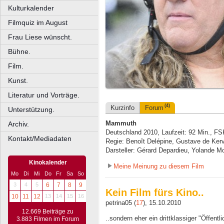
Kulturkalender
Filmquiz im August
Frau Liese wünscht.
Bühne.
Film.
Kunst.
Literatur und Vorträge.
(4)
Kurzinfo
Forum
Unterstützung.
Mammuth
Archiv.
Deutschland 2010, Laufzeit: 92 Min., FS
Kontakt/Mediadaten
Regie: Benoît Delépine, Gustave de Ker
Darsteller: Gérard Depardieu, Yolande Mo
Kinokalender
Meine Meinung zu diesem Film
Mo
Di
Mi
Do
Fr
Sa
So
3
4
5
6
7
8
9
Kein Film fürs Kino..
10
11
12
13
14
15
16
petrina05 (
17
), 15.10.2010
12.669 Beiträge zu
..sondern eher ein drittklassiger "Öffentl
3.883 Filmen im Forum