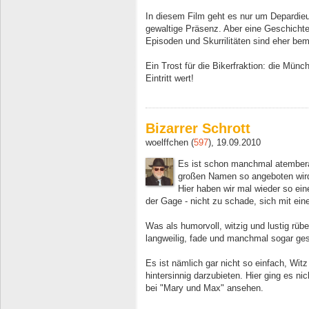
In diesem Film geht es nur um Depardieu
gewaltige Präsenz. Aber eine Geschichte 
Episoden und Skurrilitäten sind eher bem
Ein Trost für die Bikerfraktion: die Münc
Eintritt wert!
Bizarrer Schrott
woelffchen (
597
), 19.09.2010
Es ist schon manchmal atembera
großen Namen so angeboten wir
Hier haben wir mal wieder so ein
der Gage - nicht zu schade, sich mit eine
Was als humorvoll, witzig und lustig rü
langweilig, fade und manchmal sogar g
Es ist nämlich gar nicht so einfach, Witz
hintersinnig darzubieten. Hier ging es n
bei "Mary und Max" ansehen.