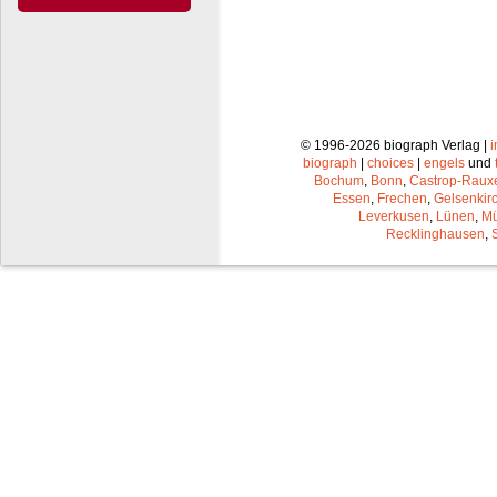
© 1996-2026 biograph Verlag |
biograph
|
choices
|
engels
und
Bochum
,
Bonn
,
Castrop-Raux
Essen
,
Frechen
,
Gelsenkir
Leverkusen
,
Lünen
,
Mü
Recklinghausen
,