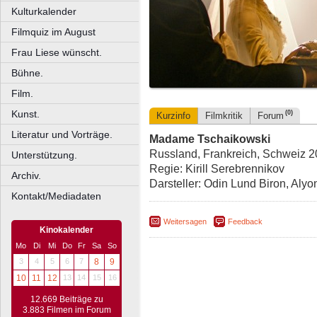
Kulturkalender
Filmquiz im August
Frau Liese wünscht.
Bühne.
Film.
Kunst.
(0)
Kurzinfo
Filmkritik
Forum
Literatur und Vorträge.
Madame Tschaikowski
Russland, Frankreich, Schweiz 20
Unterstützung.
Regie: Kirill Serebrennikov
Archiv.
Darsteller: Odin Lund Biron, Alyo
Kontakt/Mediadaten
Weitersagen
Feedback
Kinokalender
Mo
Di
Mi
Do
Fr
Sa
So
3
4
5
6
7
8
9
10
11
12
13
14
15
16
12.669 Beiträge zu
3.883 Filmen im Forum