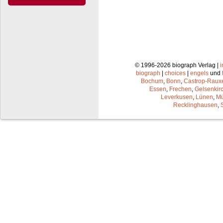
© 1996-2026 biograph Verlag |
biograph
|
choices
|
engels
und
Bochum
,
Bonn
,
Castrop-Raux
Essen
,
Frechen
,
Gelsenkir
Leverkusen
,
Lünen
,
Mü
Recklinghausen
,