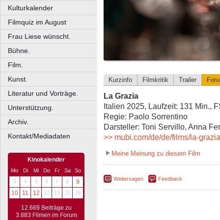
Kulturkalender
Filmquiz im August
Frau Liese wünscht.
Bühne.
Film.
Kunst.
Kurzinfo
Filmkritik
Trailer
For
Literatur und Vorträge.
La Grazia
Italien 2025, Laufzeit: 131 Min., 
Unterstützung.
Regie: Paolo Sorrentino
Archiv.
Darsteller: Toni Servillo, Anna Fe
Kontakt/Mediadaten
>> mubi.com/de/de/films/la-grazi
Meine Meinung zu diesem Film
Kinokalender
Mo
Di
Mi
Do
Fr
Sa
So
Weitersagen
Feedback
3
4
5
6
7
8
9
10
11
12
13
14
15
16
12.669 Beiträge zu
3.883 Filmen im Forum