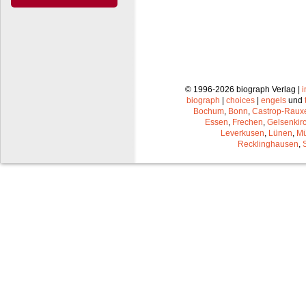
© 1996-2026 biograph Verlag |
biograph
|
choices
|
engels
und
Bochum
,
Bonn
,
Castrop-Raux
Essen
,
Frechen
,
Gelsenkir
Leverkusen
,
Lünen
,
Mü
Recklinghausen
,