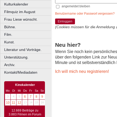
Kulturkalender
angemeldet bleiben
Filmquiz im August
Benutzername oder Passwort vergessen?
Frau Liese wünscht.
Einloggen
Bühne.
(Cookies müssen für die Anmeldung 
Film.
Kunst.
Neu hier?
Literatur und Vorträge.
Wenn Sie noch kein persönliche
über den folgenden Link zur Neu
Unterstützung.
Minute und ist selbstverständlich
Archiv.
Ich will mich neu registrieren!
Kontakt/Mediadaten
Kinokalender
Mo
Di
Mi
Do
Fr
Sa
So
3
4
5
6
7
8
9
10
11
12
13
14
15
16
12.669 Beiträge zu
3.883 Filmen im Forum