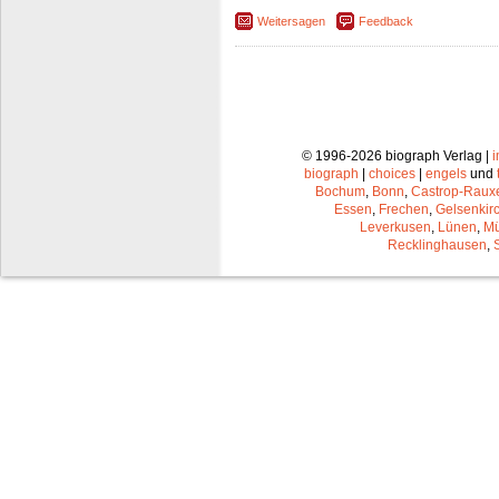
Weitersagen
Feedback
© 1996-2026 biograph Verlag |
biograph
|
choices
|
engels
und
Bochum
,
Bonn
,
Castrop-Raux
Essen
,
Frechen
,
Gelsenkir
Leverkusen
,
Lünen
,
Mü
Recklinghausen
,