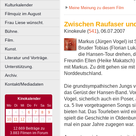
Kulturkalender
Meine Meinung zu diesem Film
Filmquiz im August
Frau Liese wünscht.
Zwischen Raufaser un
Kinokeule (
541
), 06.07.2007
Bühne.
Film.
Markus (Jürgen Vogel) ist
Bruder Tobias (Florian Luk
Kunst.
die Hansen-Tour drehen, de
Literatur und Vorträge.
Freundin Ellen (Heike Makatsch) h
mit Markus. Zu dritt gehen sie m
Unterstützung.
Norddeutschland.
Archiv.
Kontakt/Mediadaten
Die grundsympathischen Jungs vo
das Gerüst der Hansen-Band. Vorn
Vogel, sicherlich auch ein Poser
Kinokalender
ca. 5 live vorgetragenen Songs s
Mo
Di
Mi
Do
Fr
Sa
So
bieten hat. Das Tourleben wird e
3
4
5
6
7
8
9
spielt die Geschichte in Oldenb
10
11
12
13
14
15
16
mal ein paar Jahre zugegen war.
12.669 Beiträge zu
3.883 Filmen im Forum