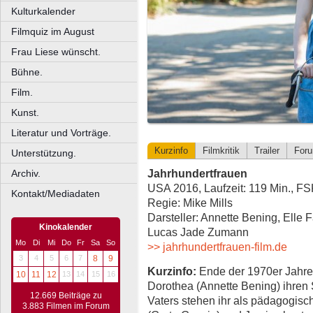
Kulturkalender
Filmquiz im August
Frau Liese wünscht.
Bühne.
Film.
Kunst.
Literatur und Vorträge.
Kurzinfo
Filmkritik
Trailer
For
Unterstützung.
Jahrhundertfrauen
Archiv.
USA 2016, Laufzeit: 119 Min., FS
Kontakt/Mediadaten
Regie: Mike Mills
Darsteller: Annette Bening, Elle 
Kinokalender
Lucas Jade Zumann
Mo
Di
Mi
Do
Fr
Sa
So
>> jahrhundertfrauen-film.de
3
4
5
6
7
8
9
Kurzinfo:
Ende der 1970er Jahre z
10
11
12
13
14
15
16
Dorothea (Annette Bening) ihren S
12.669 Beiträge zu
Vaters stehen ihr als pädagogisc
3.883 Filmen im Forum