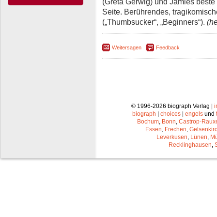
(Greta Gerwig) und Jamies beste 
Seite. Berührendes, tragikomisc
(„Thumbsucker“, „Beginners“).
(he
Weitersagen
Feedback
© 1996-2026 biograph Verlag |
biograph
|
choices
|
engels
und
Bochum
,
Bonn
,
Castrop-Raux
Essen
,
Frechen
,
Gelsenkir
Leverkusen
,
Lünen
,
Mü
Recklinghausen
,