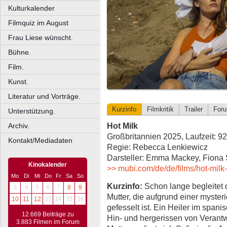
Kulturkalender
Filmquiz im August
Frau Liese wünscht.
Bühne.
Film.
Kunst.
Literatur und Vorträge.
Kurzinfo
Filmkritik
Trailer
For
Unterstützung.
Hot Milk
Archiv.
Großbritannien 2025, Laufzeit: 9
Kontakt/Mediadaten
Regie: Rebecca Lenkiewicz
Darsteller: Emma Mackey, Fiona 
Kinokalender
>> mubi.com/de/de/films/hot-milk
Mo
Di
Mi
Do
Fr
Sa
So
Kurzinfo:
Schon lange begleitet 
3
4
5
6
7
8
9
Mutter, die aufgrund einer myster
10
11
12
13
14
15
16
gefesselt ist. Ein Heiler im spani
12.669 Beiträge zu
Hin- und hergerissen von Verantw
3.883 Filmen im Forum