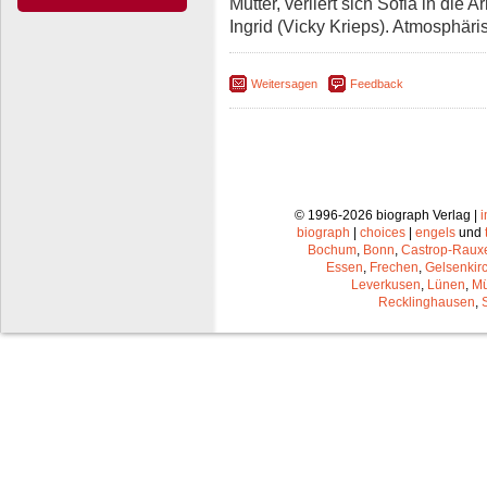
Mutter, verliert sich Sofia in die
Ingrid (Vicky Krieps). Atmosphär
Weitersagen
Feedback
© 1996-2026 biograph Verlag |
biograph
|
choices
|
engels
und
Bochum
,
Bonn
,
Castrop-Raux
Essen
,
Frechen
,
Gelsenkir
Leverkusen
,
Lünen
,
Mü
Recklinghausen
,