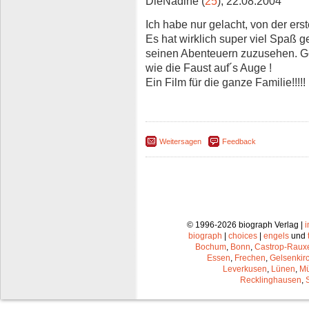
DieNadine (
25
), 22.08.2004
Ich habe nur gelacht, von der erste
Es hat wirklich super viel Spaß 
seinen Abenteuern zuzusehen. Go
wie die Faust auf´s Auge !
Ein Film für die ganze Familie!!!!!
Weitersagen
Feedback
© 1996-2026 biograph Verlag |
biograph
|
choices
|
engels
und
Bochum
,
Bonn
,
Castrop-Raux
Essen
,
Frechen
,
Gelsenkir
Leverkusen
,
Lünen
,
Mü
Recklinghausen
,