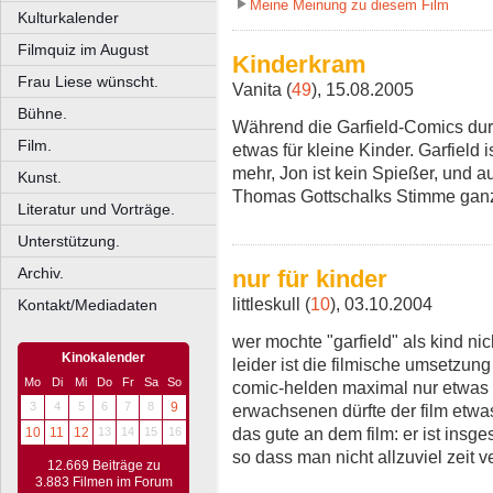
Meine Meinung zu diesem Film
Kulturkalender
Filmquiz im August
Kinderkram
Frau Liese wünscht.
Vanita (
49
), 15.08.2005
Bühne.
Während die Garfield-Comics durc
Film.
etwas für kleine Kinder. Garfield 
mehr, Jon ist kein Spießer, und a
Kunst.
Thomas Gottschalks Stimme gan
Literatur und Vorträge.
Unterstützung.
Archiv.
nur für kinder
littleskull (
10
), 03.10.2004
Kontakt/Mediadaten
wer mochte "garfield" als kind nic
Kinokalender
leider ist die filmische umsetzun
Mo
Di
Mi
Do
Fr
Sa
So
comic-helden maximal nur etwas f
3
4
5
6
7
8
9
erwachsenen dürfte der film etwas
das gute an dem film: er ist insge
10
11
12
13
14
15
16
so dass man nicht allzuviel zeit v
12.669 Beiträge zu
3.883 Filmen im Forum