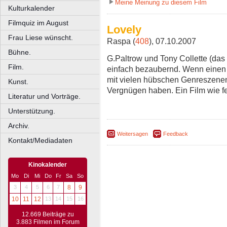
Meine Meinung zu diesem Film
Kulturkalender
Filmquiz im August
Lovely
Frau Liese wünscht.
Raspa (
408
), 07.10.2007
Bühne.
G.Paltrow und Tony Collette (das 
Film.
einfach bezaubernd. Wenn einen 
mit vielen hübschen Genreszenen 
Kunst.
Vergnügen haben. Ein Film wie f
Literatur und Vorträge.
Unterstützung.
Archiv.
Weitersagen
Feedback
Kontakt/Mediadaten
Kinokalender
Mo
Di
Mi
Do
Fr
Sa
So
3
4
5
6
7
8
9
10
11
12
13
14
15
16
12.669 Beiträge zu
3.883 Filmen im Forum