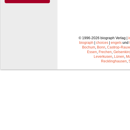
© 1996-2026 biograph Verlag |
biograph
|
choices
|
engels
und
Bochum
,
Bonn
,
Castrop-Raux
Essen
,
Frechen
,
Gelsenkir
Leverkusen
,
Lünen
,
Mü
Recklinghausen
,