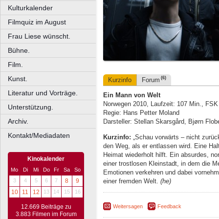
Kulturkalender
Filmquiz im August
Frau Liese wünscht.
Bühne.
Film.
Kunst.
(6)
Kurzinfo
Forum
Literatur und Vorträge.
Ein Mann von Welt
Norwegen 2010, Laufzeit: 107 Min., FSK
Unterstützung.
Regie: Hans Petter Moland
Archiv.
Darsteller: Stellan Skarsgård, Bjørn Flob
Kontakt/Mediadaten
Kurzinfo:
„Schau vorwärts – nicht zurück
den Weg, als er entlassen wird. Eine Hal
Heimat wiederholt hilft. Ein absurdes, no
Kinokalender
einer trostlosen Kleinstadt, in dem die 
Mo
Di
Mi
Do
Fr
Sa
So
Emotionen verkehren und dabei vornehml
einer fremden Welt.
(he)
3
4
5
6
7
8
9
10
11
12
13
14
15
16
Weitersagen
Feedback
12.669 Beiträge zu
3.883 Filmen im Forum