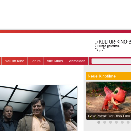
Neu im Kino
Forum
Alle Kinos
Anmelden
Neue Kinofilme
PAW Patrol: Der Dino-Film