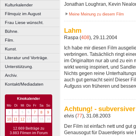
Jonathan Loughran, Kevin Nealo
Kulturkalender
Filmquiz im August
Meine Meinung zu diesem Film
Frau Liese wünscht.
Lahm
Bühne.
Raspa (
408
), 29.11.2004
Film.
Ich habe mir diesen Film ausgel
Kunst.
verbringen. Tatsächlich ringt ei
Literatur und Vorträge.
im Originalton nur ab und zu ein
wirkt wenig inspiriert, und Sandler
Unterstützung.
Nichts gegen reine Unterhaltung
Archiv.
auch gut gemacht sein! Dieser Fi
Kontakt/Mediadaten
Aufguss von früheren und besse
Kinokalender
Mo
Di
Mi
Do
Fr
Sa
So
Achtung! - subversive
3
4
5
6
7
8
9
elvis (
77
), 31.08.2003
10
11
12
13
14
15
16
Der Film ist einfach nett und gut
12.669 Beiträge zu
Genausogut für Dauerdepris wie 
3.883 Filmen im Forum