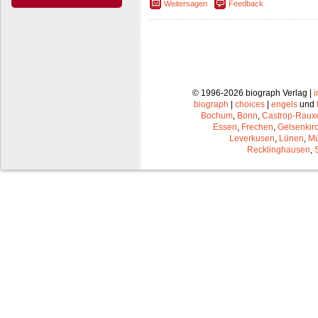
Weitersagen
Feedback
© 1996-2026 biograph Verlag |
biograph
|
choices
|
engels
und
Bochum
,
Bonn
,
Castrop-Raux
Essen
,
Frechen
,
Gelsenkir
Leverkusen
,
Lünen
,
Mü
Recklinghausen
,