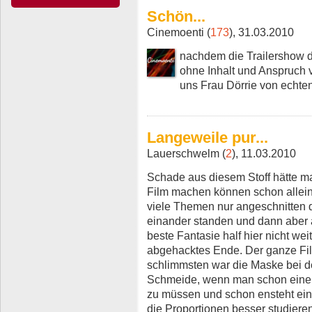
Schön...
Cinemoenti (
173
), 31.03.2010
nachdem die Trailershow 
ohne Inhalt und Anspruch v
uns Frau Dörrie von echte
Langeweile pur...
Lauerschwelm (
2
), 11.03.2010
Schade aus diesem Stoff hätte ma
Film machen können schon allein
viele Themen nur angeschnitten 
einander standen und dann aber a
beste Fantasie half hier nicht wei
abgehacktes Ende. Der ganze Fi
schlimmsten war die Maske bei de
Schmeide, wenn man schon eine d
zu müssen und schon ensteht ein
die Proportionen besser studieren