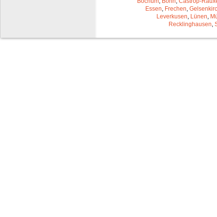
Bochum
,
Bonn
,
Castrop-Raux
Essen
,
Frechen
,
Gelsenkir
Leverkusen
,
Lünen
,
Mü
Recklinghausen
,