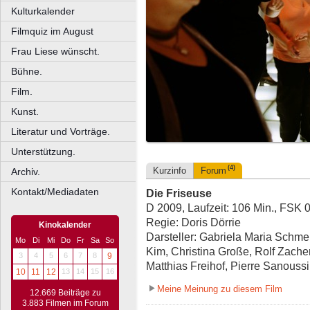
Kulturkalender
Filmquiz im August
Frau Liese wünscht.
Bühne.
Film.
Kunst.
Literatur und Vorträge.
Unterstützung.
(4)
Kurzinfo
Forum
Archiv.
Kontakt/Mediadaten
Die Friseuse
D 2009, Laufzeit: 106 Min., FSK 
Regie: Doris Dörrie
Kinokalender
Darsteller: Gabriela Maria Schme
Mo
Di
Mi
Do
Fr
Sa
So
Kim, Christina Große, Rolf Zach
3
4
5
6
7
8
9
Matthias Freihof, Pierre Sanoussi 
10
11
12
13
14
15
16
Meine Meinung zu diesem Film
12.669 Beiträge zu
3.883 Filmen im Forum