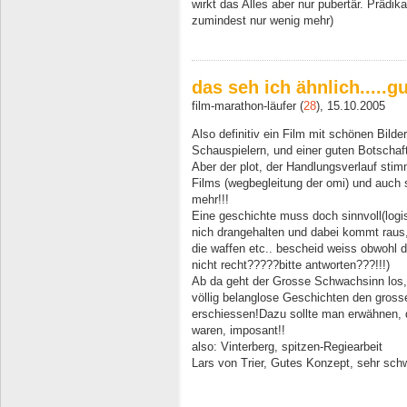
wirkt das Alles aber nur pubertär. Prädik
zumindest nur wenig mehr)
das seh ich ähnlich.....
film-marathon-läufer (
28
), 15.10.2005
Also definitiv ein Film mit schönen Bilde
Schauspielern, und einer guten Botschaft(
Aber der plot, der Handlungsverlauf sti
Films (wegbegleitung der omi) und auch s
mehr!!!
Eine geschichte muss doch sinnvoll(logis
nich drangehalten und dabei kommt raus, d
die waffen etc.. bescheid weiss obwohl da
nicht recht?????bitte antworten???!!!)
Ab da geht der Grosse Schwachsinn los, 
völlig belanglose Geschichten den gros
erschiessen!Dazu sollte man erwähnen, 
waren, imposant!!
also: Vinterberg, spitzen-Regiearbeit
Lars von Trier, Gutes Konzept, sehr sc