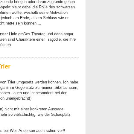
 zuende bringen oder daran zugrunde gehen
pekt bleibt dabei die Rolle des schwarzen
ehmen wollte, weshalb seine Motivation
ion jedoch am Ende, einem Schluss wie er
t hätte sein können....
rster Linie großes Theater, und darin sogar
uren sind Charaktere einer Tragödie, die ihre
müssen.
rier
 von Trier umgesetz werden können. Ich habe
 (ganz im Gegensatz zu meinen Sitznachbarn,
t haben - auch und insbesonders bei den
on unangebracht!)
n) nicht mit einer konkreten Aussage
lmehr so vielschichtig, wie der Schauplatz
s bei Wes Anderson auch schon vor!!