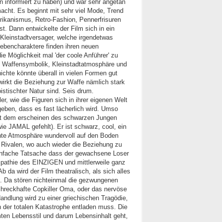
n informiert zu haben) und war sehr angetan
acht. Es beginnt mit sehr viel Mode, Trend
erikanismus, Retro-Fashion, Pennerfrisuren
st. Dann entwickelte der Film sich in ein
n Kleinstadtversager, welche irgendetwas
ebencharaktere finden ihren neuen
die Möglichkeit mal 'der coole Anführer' zu
, Waffensymbolik, Kleinstadtatmosphäre und
chte könnte überall in vielen Formen gut
 wirkt die Beziehung zur Waffe nämlich stark
istischter Natur sind. Seis drum.
r, wie die Figuren sich in ihrer eigenen Welt
geben, dass es fast lächerlich wird. Umso
mit dem erscheinen des schwarzen Jungen
ie JAMAL gefehlt). Er ist schwarz, cool, ein
ehte Atmosphäre wundervoll auf den Boden
 Rivalen, wo auch wieder die Beziehung zu
einfache Tatsache dass der gewachsene Loser
ympathie des EINZIGEN und mittlerweile ganz
 da wird der Film theatralisch, als sich alles
. Da stören nichteinmal die gezwungenen
chreckhafte Copkiller Oma, oder das nervöse
andlung wird zu einer griechischen Tragödie,
 der totalen Katastrophe entladen muss. Die
en Lebensstil und darum Lebensinhalt geht,