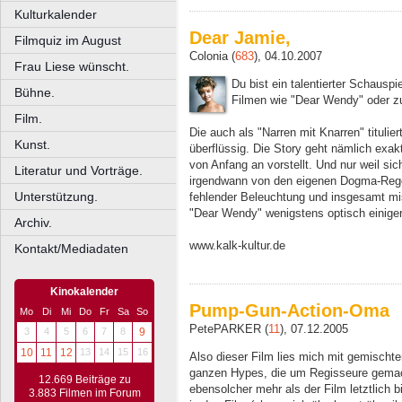
Kulturkalender
Dear Jamie,
Filmquiz im August
Colonia (
683
), 04.10.2007
Frau Liese wünscht.
Du bist ein talentierter Schauspi
Bühne.
Filmen wie "Dear Wendy" oder zu
Film.
Die auch als "Narren mit Knarren" tituli
Kunst.
überflüssig. Die Story geht nämlich exa
von Anfang an vorstellt. Und nur weil si
Literatur und Vorträge.
irgendwann von den eigenen Dogma-Rege
Unterstützung.
fehlender Beleuchtung und insgesamt mise
"Dear Wendy" wenigstens optisch einig
Archiv.
www.kalk-kultur.de
Kontakt/Mediadaten
Kinokalender
Pump-Gun-Action-Oma
Mo
Di
Mi
Do
Fr
Sa
So
PetePARKER (
11
), 07.12.2005
3
4
5
6
7
8
9
10
11
12
13
14
15
16
Also dieser Film lies mich mit gemischte
ganzen Hypes, die um Regisseure gemach
12.669 Beiträge zu
ebensolcher mehr als der Film letztlich b
3.883 Filmen im Forum