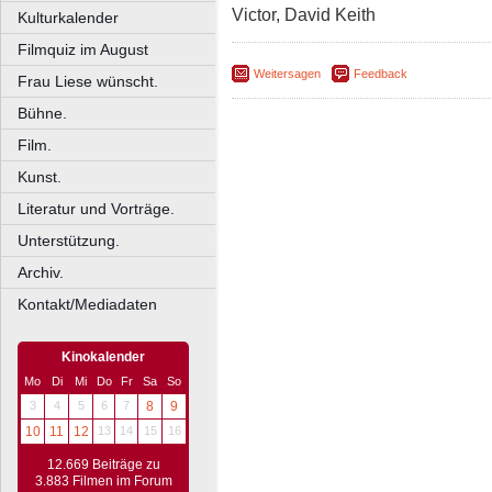
Victor, David Keith
Kulturkalender
Filmquiz im August
Weitersagen
Feedback
Frau Liese wünscht.
Bühne.
Film.
Kunst.
Literatur und Vorträge.
Unterstützung.
Archiv.
Kontakt/Mediadaten
Kinokalender
Mo
Di
Mi
Do
Fr
Sa
So
3
4
5
6
7
8
9
10
11
12
13
14
15
16
12.669 Beiträge zu
3.883 Filmen im Forum