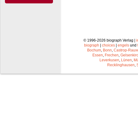
© 1996-2026 biograph Verlag |
biograph
|
choices
|
engels
und
Bochum
,
Bonn
,
Castrop-Raux
Essen
,
Frechen
,
Gelsenkir
Leverkusen
,
Lünen
,
Mü
Recklinghausen
,