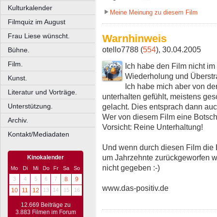
Kulturkalender
Meine Meinung zu diesem Film
Filmquiz im August
Frau Liese wünscht.
Warnhinweis
otello7788 (
554
), 30.04.2005
Bühne.
Film.
Ich habe den Film nicht im
Wiederholung und Überstr
Kunst.
Ich habe mich aber von d
Literatur und Vorträge.
unterhalten gefühlt, meistens ge
gelacht. Dies entsprach dann auc
Unterstützung.
Wer von diesem Film eine Botschaf
Archiv.
Vorsicht: Reine Unterhaltung!
Kontakt/Mediadaten
Und wenn durch diesen Film die 
um Jahrzehnte zurückgeworfen wi
Kinokalender
nicht gegeben :-)
Mo
Di
Mi
Do
Fr
Sa
So
3
4
5
6
7
8
9
www.das-positiv.de
10
11
12
13
14
15
16
12.669 Beiträge zu
3.883 Filmen im Forum