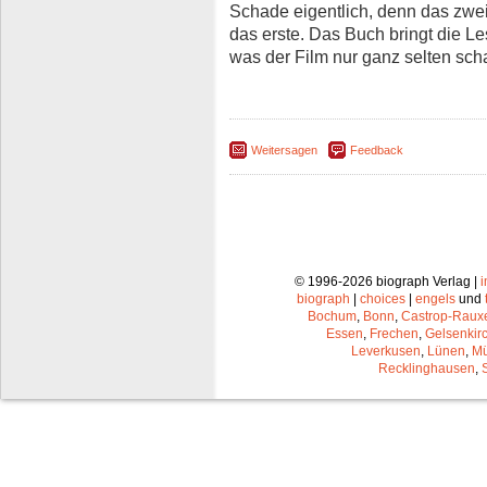
Schade eigentlich, denn das zwe
das erste. Das Buch bringt die L
was der Film nur ganz selten scha
Weitersagen
Feedback
© 1996-2026 biograph Verlag |
biograph
|
choices
|
engels
und
Bochum
,
Bonn
,
Castrop-Raux
Essen
,
Frechen
,
Gelsenkir
Leverkusen
,
Lünen
,
Mü
Recklinghausen
,