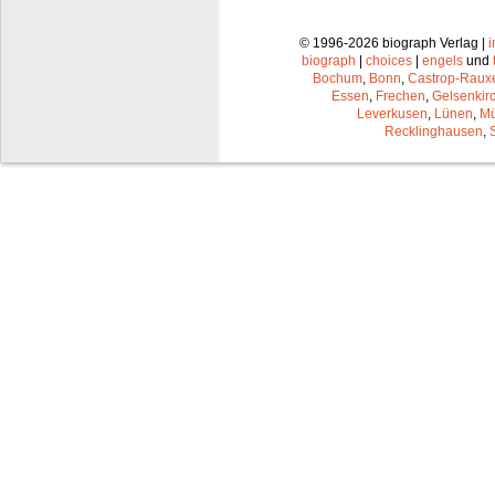
© 1996-2026 biograph Verlag |
biograph
|
choices
|
engels
und
Bochum
,
Bonn
,
Castrop-Raux
Essen
,
Frechen
,
Gelsenkir
Leverkusen
,
Lünen
,
Mü
Recklinghausen
,