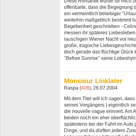
Diese Romantik wurde für mich ze
offenbarte, dass die Begegnung de
ein vermeintlich beliebiger "Urlau
weiterhin maßgeblich bestimmt ha
Begebenheit geschrieben - Celin
messen ihr späteres Liebesleben
lauschigen Wiener Nacht vor neu
große, tragische Liebesgeschicht
doch gerade das flüchtige Glück 
"Before Sunrise" seine Lobeshy
Monsieur Linklater
Raspa (
408
), 26.07.2004
Mit dem Titel will ich sagen, das
seines Vorgängers ) eigentlich se
die nouvelle vague erinnert. Am 
beiden noch ein eher oberflächli
spätestens bei der Fahrt im Auto 
Dinge, und da dürften jedem Zus