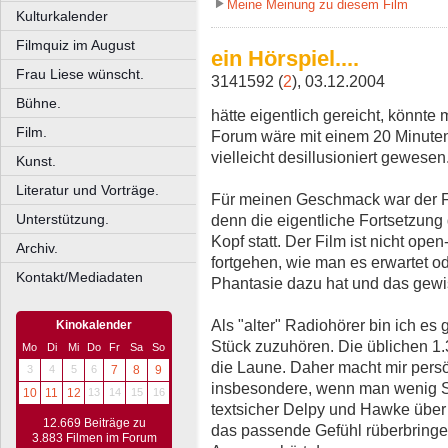
Meine Meinung zu diesem Film
Kulturkalender
Filmquiz im August
ein Hörspiel....
Frau Liese wünscht.
3141592 (
2
), 03.12.2004
Bühne.
hätte eigentlich gereicht, könnte
Film.
Forum wäre mit einem 20 Minute
vielleicht desillusioniert gewesen
Kunst.
Literatur und Vorträge.
Für meinen Geschmack war der Fi
denn die eigentliche Fortsetzung
Unterstützung.
Kopf statt. Der Film ist nicht op
Archiv.
fortgehen, wie man es erwartet o
Kontakt/Mediadaten
Phantasie dazu hat und das gew
Als "alter" Radiohörer bin ich e
Kinokalender
Stück zuzuhören. Die üblichen 1
Mo
Di
Mi
Do
Fr
Sa
So
die Laune. Daher macht mir persö
3
4
5
6
7
8
9
insbesondere, wenn man wenig Sc
10
11
12
13
14
15
16
textsicher Delpy und Hawke über
12.669 Beiträge zu
das passende Gefühl rüberbringen
3.883 Filmen im Forum