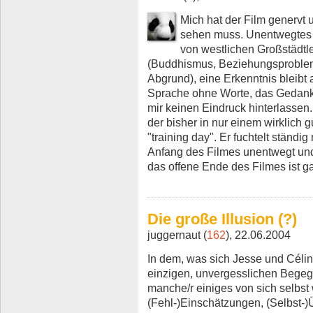
Mich hat der Film genervt 
sehen muss. Unentwegtes
von westlichen Großstädtle
(Buddhismus, Beziehungsproblem
Abgrund), eine Erkenntnis bleibt 
Sprache ohne Worte, das Gedankl
mir keinen Eindruck hinterlassen
der bisher in nur einem wirklich g
"training day". Er fuchtelt ständi
Anfang des Filmes unentwegt und 
das offene Ende des Filmes ist g
Die große Illusion (?)
juggernaut (
162
), 22.06.2004
In dem, was sich Jesse und Célin
einzigen, unvergesslichen Begeg
manche/r einiges von sich selbst
(Fehl-)Einschätzungen, (Selbst-