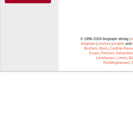
© 1996-2026 biograph Verlag |
biograph
|
choices
|
engels
und
Bochum
,
Bonn
,
Castrop-Raux
Essen
,
Frechen
,
Gelsenkir
Leverkusen
,
Lünen
,
Mü
Recklinghausen
,