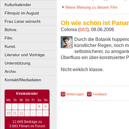
Kulturkalender
Meine Meinung zu diesem Film
Filmquiz im August
Frau Liese wünscht.
Oh wie schön ist Pana
Colonia (
683
), 08.06.2006
Bühne.
Film.
Durch die Botanik huppende
künstlicher Regen, noch m
Kunst.
selbstsicherer, zu arrogant
Literatur und Vorträge.
Überfluss ein über-konstruierter P
Unterstützung.
Nicht wirklich klasse.
Archiv.
Kontakt/Mediadaten
Kinokalender
Weitersagen
Feedback
Mo
Di
Mi
Do
Fr
Sa
So
3
4
5
6
7
8
9
10
11
12
13
14
15
16
12.669 Beiträge zu
3.883 Filmen im Forum