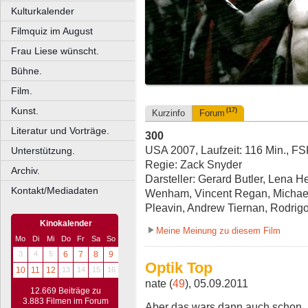
Kulturkalender
Filmquiz im August
Frau Liese wünscht.
Bühne.
Film.
Kunst.
(17)
Kurzinfo
Forum
Literatur und Vorträge.
300
USA 2007, Laufzeit: 116 Min., F
Unterstützung.
Regie: Zack Snyder
Archiv.
Darsteller: Gerard Butler, Lena 
Kontakt/Mediadaten
Wenham, Vincent Regan, Michae
Pleavin, Andrew Tiernan, Rodrig
Kinokalender
Meine Meinung zu diesem Film
Mo
Di
Mi
Do
Fr
Sa
So
3
4
5
6
7
8
9
Optik Top
10
11
12
13
14
15
16
nate (
49
), 05.09.2011
12.669 Beiträge zu
3.883 Filmen im Forum
Aber das wars dann auch schon. 