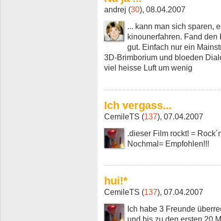
andrej (
30
), 08.04.2007
... kann man sich sparen, 
kinounerfahren. Fand den
gut. Einfach nur ein Mains
3D-Brimborium und bloeden Dial
viel heisse Luft um wenig
Ich vergass...
CemileTS (
137
), 07.04.2007
.dieser Film rockt! = Rock
Nochmal= Empfohlen!!!
hui!*
CemileTS (
137
), 07.04.2007
Ich habe 3 Freunde überre
und bis zu den ersten 20 