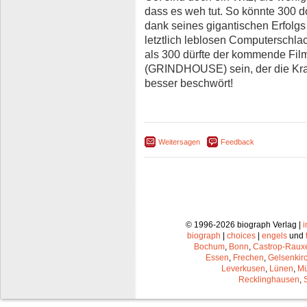
dass es weh tut. So könnte 300 
dank seines gigantischen Erfolgs
letztlich leblosen Computerschlac
als 300 dürfte der kommende Fil
(GRINDHOUSE) sein, der die Kraft
besser beschwört!
Weitersagen
Feedback
© 1996-2026 biograph Verlag |
biograph
|
choices
|
engels
und
Bochum
,
Bonn
,
Castrop-Raux
Essen
,
Frechen
,
Gelsenkir
Leverkusen
,
Lünen
,
Mü
Recklinghausen
,