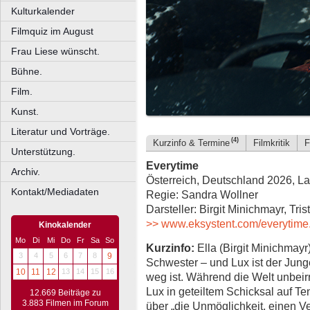
Kulturkalender
Filmquiz im August
Frau Liese wünscht.
Bühne.
Film.
Kunst.
Literatur und Vorträge.
(4)
Kurzinfo & Termine
Filmkritik
F
Unterstützung.
Everytime
Archiv.
Österreich, Deutschland 2026, La
Kontakt/Mediadaten
Regie: Sandra Wollner
Darsteller: Birgit Minichmayr, Tris
>> www.eksystent.com/everytime
Kinokalender
Mo
Di
Mi
Do
Fr
Sa
So
Kurzinfo:
Ella (Birgit Minichmayr) 
3
4
5
6
7
8
9
Schwester – und Lux ist der Junge
10
11
12
13
14
15
16
weg ist. Während die Welt unbeirr
Lux in geteiltem Schicksal auf T
12.669 Beiträge zu
3.883 Filmen im Forum
über „die Unmöglichkeit, einen V