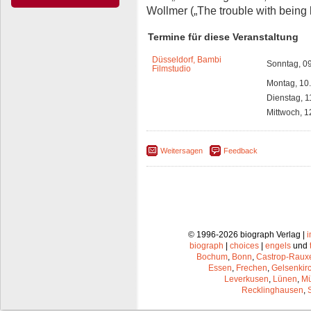
Wollmer („The trouble with being 
Termine für diese Veranstaltung
Düsseldorf, Bambi
Sonntag, 0
Filmstudio
Montag, 10
Dienstag, 1
Mittwoch, 1
Weitersagen
Feedback
© 1996-2026 biograph Verlag |
biograph
|
choices
|
engels
und
Bochum
,
Bonn
,
Castrop-Raux
Essen
,
Frechen
,
Gelsenkir
Leverkusen
,
Lünen
,
Mü
Recklinghausen
,