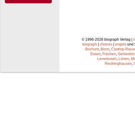
© 1996-2026 biograph Verlag |
biograph
|
choices
|
engels
und
Bochum
,
Bonn
,
Castrop-Raux
Essen
,
Frechen
,
Gelsenkir
Leverkusen
,
Lünen
,
Mü
Recklinghausen
,