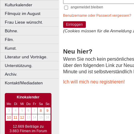
Kulturkalender
angemeldet bleiben
Filmquiz im August
Benutzername oder Passwort vergessen?
Frau Liese wünscht.
Einloggen
Bühne.
(Cookies müssen für die Anmeldung 
Film.
Kunst.
Neu hier?
Literatur und Vorträge.
Wenn Sie noch kein persönliche
über den folgenden Link zur Neu
Unterstützung.
Minute und ist selbstverständlich
Archiv.
Ich will mich neu registrieren!
Kontakt/Mediadaten
Kinokalender
Mo
Di
Mi
Do
Fr
Sa
So
3
4
5
6
7
8
9
10
11
12
13
14
15
16
12.669 Beiträge zu
3.883 Filmen im Forum