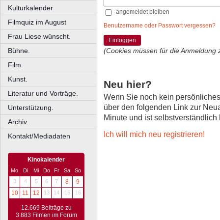
Kulturkalender
angemeldet bleiben
Filmquiz im August
Benutzername oder Passwort vergessen?
Frau Liese wünscht.
Einloggen
Bühne.
(Cookies müssen für die Anmeldung 
Film.
Kunst.
Neu hier?
Literatur und Vorträge.
Wenn Sie noch kein persönliche
über den folgenden Link zur Neu
Unterstützung.
Minute und ist selbstverständlich
Archiv.
Ich will mich neu registrieren!
Kontakt/Mediadaten
Kinokalender
Mo
Di
Mi
Do
Fr
Sa
So
3
4
5
6
7
8
9
10
11
12
13
14
15
16
12.669 Beiträge zu
3.883 Filmen im Forum