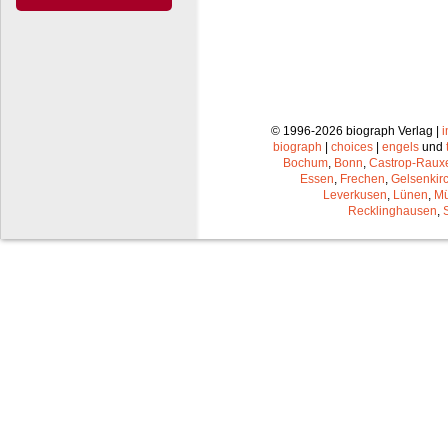
© 1996-2026 biograph Verlag |
biograph
|
choices
|
engels
und
Bochum
,
Bonn
,
Castrop-Raux
Essen
,
Frechen
,
Gelsenkir
Leverkusen
,
Lünen
,
Mü
Recklinghausen
,