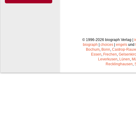
© 1996-2026 biograph Verlag |
biograph
|
choices
|
engels
und
Bochum
,
Bonn
,
Castrop-Raux
Essen
,
Frechen
,
Gelsenkir
Leverkusen
,
Lünen
,
Mü
Recklinghausen
,