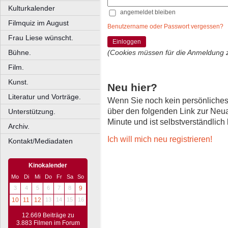
Kulturkalender
angemeldet bleiben
Filmquiz im August
Benutzername oder Passwort vergessen?
Frau Liese wünscht.
Einloggen
Bühne.
(Cookies müssen für die Anmeldung 
Film.
Kunst.
Neu hier?
Literatur und Vorträge.
Wenn Sie noch kein persönliche
über den folgenden Link zur Neu
Unterstützung.
Minute und ist selbstverständlich
Archiv.
Ich will mich neu registrieren!
Kontakt/Mediadaten
Kinokalender
Mo
Di
Mi
Do
Fr
Sa
So
3
4
5
6
7
8
9
10
11
12
13
14
15
16
12.669 Beiträge zu
3.883 Filmen im Forum