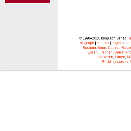
© 1996-2026 biograph Verlag |
biograph
|
choices
|
engels
und
Bochum
,
Bonn
,
Castrop-Raux
Essen
,
Frechen
,
Gelsenkir
Leverkusen
,
Lünen
,
Mü
Recklinghausen
,