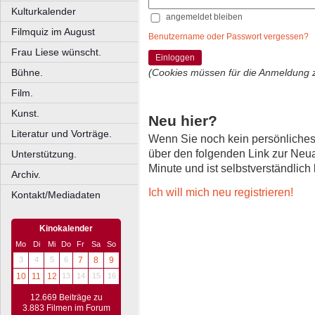
Kulturkalender
angemeldet bleiben
Filmquiz im August
Benutzername oder Passwort vergessen?
Frau Liese wünscht.
Einloggen
Bühne.
(Cookies müssen für die Anmeldung 
Film.
Kunst.
Neu hier?
Literatur und Vorträge.
Wenn Sie noch kein persönliche
über den folgenden Link zur Neu
Unterstützung.
Minute und ist selbstverständlich
Archiv.
Ich will mich neu registrieren!
Kontakt/Mediadaten
Kinokalender
Mo
Di
Mi
Do
Fr
Sa
So
3
4
5
6
7
8
9
10
11
12
13
14
15
16
12.669 Beiträge zu
3.883 Filmen im Forum