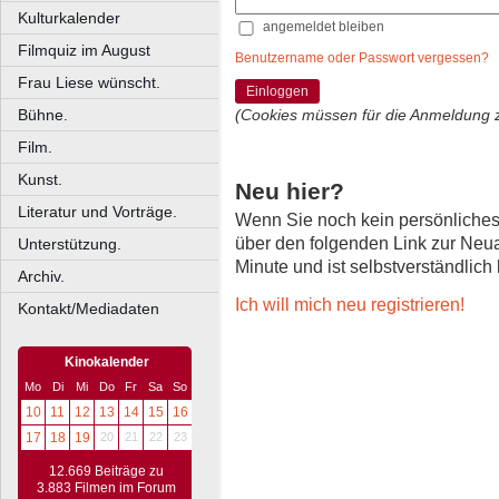
Kulturkalender
angemeldet bleiben
Filmquiz im August
Benutzername oder Passwort vergessen?
Frau Liese wünscht.
Einloggen
Bühne.
(Cookies müssen für die Anmeldung 
Film.
Kunst.
Neu hier?
Literatur und Vorträge.
Wenn Sie noch kein persönliche
über den folgenden Link zur Neu
Unterstützung.
Minute und ist selbstverständlich
Archiv.
Ich will mich neu registrieren!
Kontakt/Mediadaten
Kinokalender
Mo
Di
Mi
Do
Fr
Sa
So
10
11
12
13
14
15
16
17
18
19
20
21
22
23
12.669 Beiträge zu
3.883 Filmen im Forum