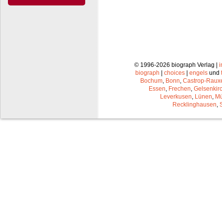
© 1996-2026 biograph Verlag |
biograph
|
choices
|
engels
und
Bochum
,
Bonn
,
Castrop-Raux
Essen
,
Frechen
,
Gelsenkir
Leverkusen
,
Lünen
,
Mü
Recklinghausen
,