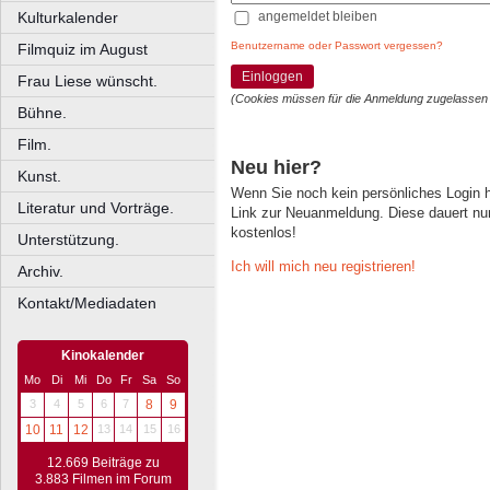
angemeldet bleiben
Kulturkalender
Benutzername oder Passwort vergessen?
Filmquiz im August
Einloggen
Frau Liese wünscht.
(Cookies müssen für die Anmeldung zugelassen
Bühne.
Film.
Neu hier?
Kunst.
Wenn Sie noch kein persönliches Login
Literatur und Vorträge.
Link zur Neuanmeldung. Diese dauert nur 
kostenlos!
Unterstützung.
Ich will mich neu registrieren!
Archiv.
Kontakt/Mediadaten
Kinokalender
Mo
Di
Mi
Do
Fr
Sa
So
3
4
5
6
7
8
9
10
11
12
13
14
15
16
12.669 Beiträge zu
3.883 Filmen im Forum