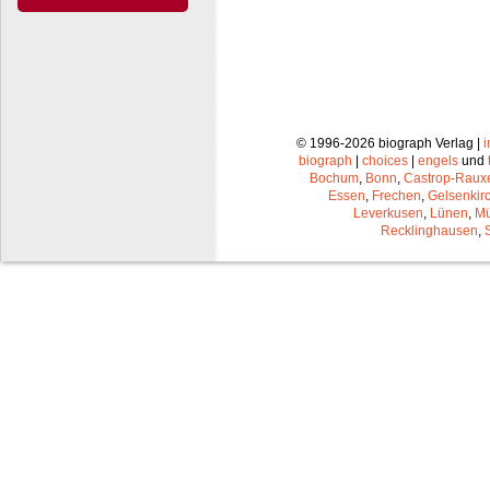
© 1996-2026 biograph Verlag |
biograph
|
choices
|
engels
und
Bochum
,
Bonn
,
Castrop-Raux
Essen
,
Frechen
,
Gelsenkir
Leverkusen
,
Lünen
,
Mü
Recklinghausen
,