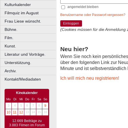
Kulturkalender
angemeldet bleiben
Filmquiz im August
Benutzername oder Passwort vergessen?
Frau Liese wünscht.
Einloggen
Bühne.
(Cookies müssen für die Anmeldung 
Film.
Kunst.
Neu hier?
Literatur und Vorträge.
Wenn Sie noch kein persönliche
über den folgenden Link zur Neu
Unterstützung.
Minute und ist selbstverständlich
Archiv.
Ich will mich neu registrieren!
Kontakt/Mediadaten
Kinokalender
Mo
Di
Mi
Do
Fr
Sa
So
3
4
5
6
7
8
9
10
11
12
13
14
15
16
12.669 Beiträge zu
3.883 Filmen im Forum