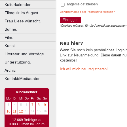
angemeldet bleiben
Kulturkalender
Benutzername oder Passwort vergessen?
Filmquiz im August
Einloggen
Frau Liese wünscht.
(Cookies müssen für die Anmeldung zugelassen
Bühne.
Film.
Neu hier?
Kunst.
Wenn Sie noch kein persönliches Login
Literatur und Vorträge.
Link zur Neuanmeldung. Diese dauert nur 
kostenlos!
Unterstützung.
Ich will mich neu registrieren!
Archiv.
Kontakt/Mediadaten
Kinokalender
Mo
Di
Mi
Do
Fr
Sa
So
3
4
5
6
7
8
9
10
11
12
13
14
15
16
12.669 Beiträge zu
3.883 Filmen im Forum