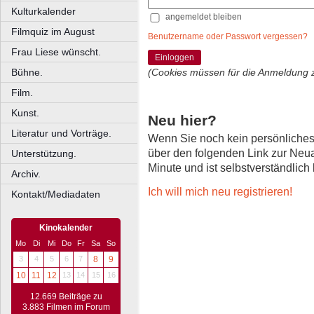
Kulturkalender
angemeldet bleiben
Filmquiz im August
Benutzername oder Passwort vergessen?
Frau Liese wünscht.
Einloggen
Bühne.
(Cookies müssen für die Anmeldung 
Film.
Kunst.
Neu hier?
Literatur und Vorträge.
Wenn Sie noch kein persönliche
über den folgenden Link zur Neu
Unterstützung.
Minute und ist selbstverständlich
Archiv.
Ich will mich neu registrieren!
Kontakt/Mediadaten
Kinokalender
Mo
Di
Mi
Do
Fr
Sa
So
3
4
5
6
7
8
9
10
11
12
13
14
15
16
12.669 Beiträge zu
3.883 Filmen im Forum