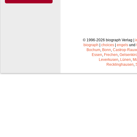
© 1996-2026 biograph Verlag |
biograph
|
choices
|
engels
und
Bochum
,
Bonn
,
Castrop-Raux
Essen
,
Frechen
,
Gelsenkir
Leverkusen
,
Lünen
,
Mü
Recklinghausen
,