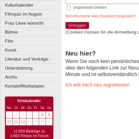
Kulturkalender
angemeldet bleiben
Filmquiz im August
Benutzername oder Passwort vergessen?
Frau Liese wünscht.
Einloggen
Bühne.
(Cookies müssen für die Anmeldung 
Film.
Kunst.
Neu hier?
Literatur und Vorträge.
Wenn Sie noch kein persönliche
über den folgenden Link zur Neu
Unterstützung.
Minute und ist selbstverständlich
Archiv.
Ich will mich neu registrieren!
Kontakt/Mediadaten
Kinokalender
Mo
Di
Mi
Do
Fr
Sa
So
3
4
5
6
7
8
9
10
11
12
13
14
15
16
12.669 Beiträge zu
3.883 Filmen im Forum