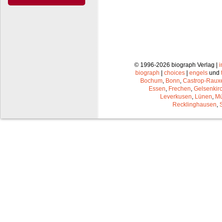
© 1996-2026 biograph Verlag |
biograph
|
choices
|
engels
und
Bochum
,
Bonn
,
Castrop-Raux
Essen
,
Frechen
,
Gelsenkir
Leverkusen
,
Lünen
,
Mü
Recklinghausen
,