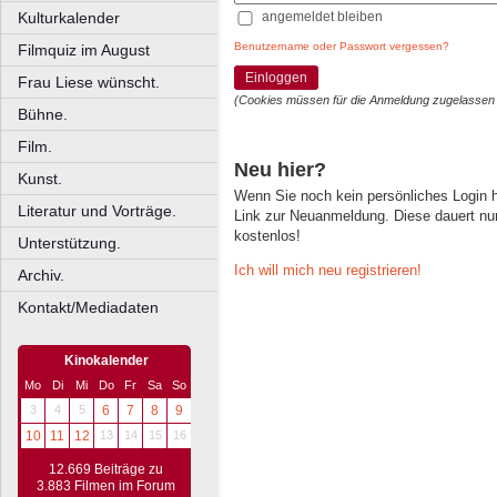
angemeldet bleiben
Kulturkalender
Benutzername oder Passwort vergessen?
Filmquiz im August
Einloggen
Frau Liese wünscht.
(Cookies müssen für die Anmeldung zugelassen
Bühne.
Film.
Neu hier?
Kunst.
Wenn Sie noch kein persönliches Login
Literatur und Vorträge.
Link zur Neuanmeldung. Diese dauert nur 
kostenlos!
Unterstützung.
Ich will mich neu registrieren!
Archiv.
Kontakt/Mediadaten
Kinokalender
Mo
Di
Mi
Do
Fr
Sa
So
3
4
5
6
7
8
9
10
11
12
13
14
15
16
12.669 Beiträge zu
3.883 Filmen im Forum