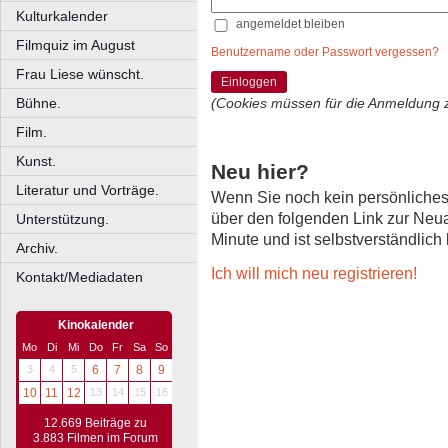
Kulturkalender
angemeldet bleiben
Filmquiz im August
Benutzername oder Passwort vergessen?
Frau Liese wünscht.
Einloggen
Bühne.
(Cookies müssen für die Anmeldung 
Film.
Kunst.
Neu hier?
Literatur und Vorträge.
Wenn Sie noch kein persönliche
über den folgenden Link zur Neu
Unterstützung.
Minute und ist selbstverständlich
Archiv.
Ich will mich neu registrieren!
Kontakt/Mediadaten
Kinokalender
Mo
Di
Mi
Do
Fr
Sa
So
3
4
5
6
7
8
9
10
11
12
13
14
15
16
12.669 Beiträge zu
3.883 Filmen im Forum