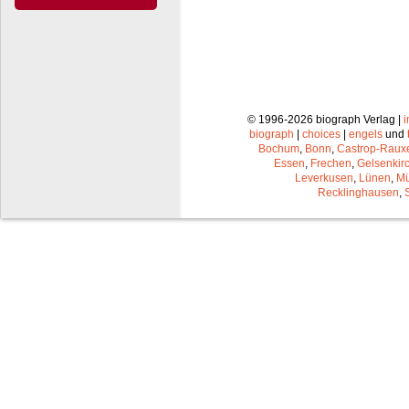
© 1996-2026 biograph Verlag |
biograph
|
choices
|
engels
und
Bochum
,
Bonn
,
Castrop-Raux
Essen
,
Frechen
,
Gelsenkir
Leverkusen
,
Lünen
,
Mü
Recklinghausen
,