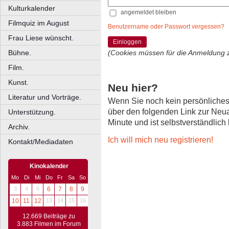
Kulturkalender
angemeldet bleiben
Filmquiz im August
Benutzername oder Passwort vergessen?
Frau Liese wünscht.
Einloggen
Bühne.
(Cookies müssen für die Anmeldung 
Film.
Kunst.
Neu hier?
Literatur und Vorträge.
Wenn Sie noch kein persönliche
über den folgenden Link zur Neu
Unterstützung.
Minute und ist selbstverständlich
Archiv.
Ich will mich neu registrieren!
Kontakt/Mediadaten
Kinokalender
Mo
Di
Mi
Do
Fr
Sa
So
3
4
5
6
7
8
9
10
11
12
13
14
15
16
12.669 Beiträge zu
3.883 Filmen im Forum