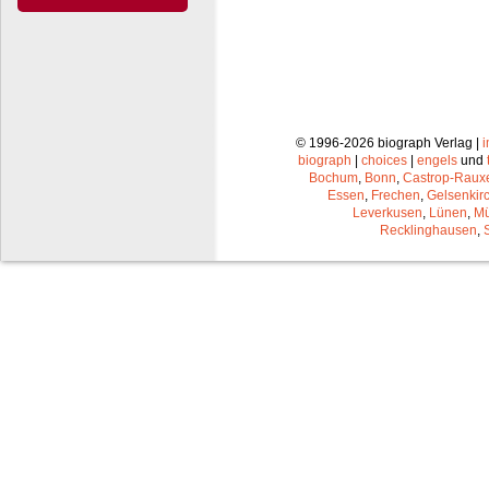
© 1996-2026 biograph Verlag |
biograph
|
choices
|
engels
und
Bochum
,
Bonn
,
Castrop-Raux
Essen
,
Frechen
,
Gelsenkir
Leverkusen
,
Lünen
,
Mü
Recklinghausen
,