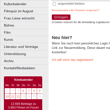
angemeldet bleiben
Kulturkalender
Benutzername oder Passwort vergessen?
Filmquiz im August
Einloggen
Frau Liese wünscht.
(Cookies müssen für die Anmeldung zugelassen
Bühne.
Film.
Neu hier?
Kunst.
Wenn Sie noch kein persönliches Login
Literatur und Vorträge.
Link zur Neuanmeldung. Diese dauert nur 
kostenlos!
Unterstützung.
Ich will mich neu registrieren!
Archiv.
Kontakt/Mediadaten
Kinokalender
Mo
Di
Mi
Do
Fr
Sa
So
3
4
5
6
7
8
9
10
11
12
13
14
15
16
12.669 Beiträge zu
3.883 Filmen im Forum