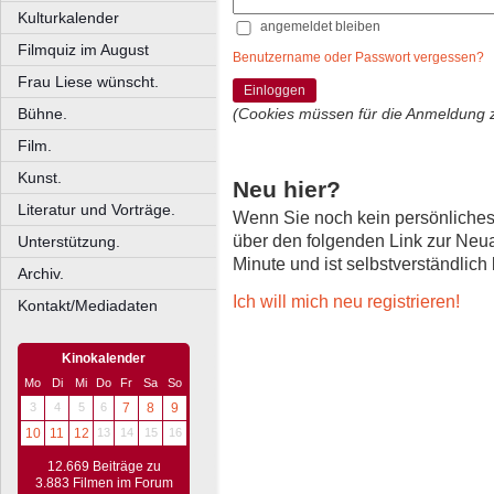
Kulturkalender
angemeldet bleiben
Filmquiz im August
Benutzername oder Passwort vergessen?
Frau Liese wünscht.
Einloggen
Bühne.
(Cookies müssen für die Anmeldung 
Film.
Kunst.
Neu hier?
Literatur und Vorträge.
Wenn Sie noch kein persönliche
über den folgenden Link zur Neu
Unterstützung.
Minute und ist selbstverständlich
Archiv.
Ich will mich neu registrieren!
Kontakt/Mediadaten
Kinokalender
Mo
Di
Mi
Do
Fr
Sa
So
3
4
5
6
7
8
9
10
11
12
13
14
15
16
12.669 Beiträge zu
3.883 Filmen im Forum