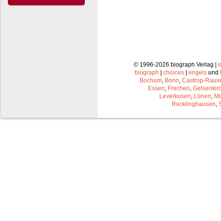
© 1996-2026 biograph Verlag |
biograph
|
choices
|
engels
und
Bochum
,
Bonn
,
Castrop-Raux
Essen
,
Frechen
,
Gelsenkir
Leverkusen
,
Lünen
,
Mü
Recklinghausen
,