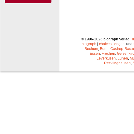
© 1996-2026 biograph Verlag |
biograph
|
choices
|
engels
und
Bochum
,
Bonn
,
Castrop-Raux
Essen
,
Frechen
,
Gelsenkir
Leverkusen
,
Lünen
,
Mü
Recklinghausen
,