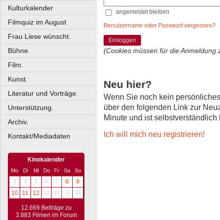
Kulturkalender
angemeldet bleiben
Filmquiz im August
Benutzername oder Passwort vergessen?
Frau Liese wünscht.
Einloggen
Bühne.
(Cookies müssen für die Anmeldung 
Film.
Kunst.
Neu hier?
Literatur und Vorträge.
Wenn Sie noch kein persönliche
über den folgenden Link zur Neu
Unterstützung.
Minute und ist selbstverständlich
Archiv.
Ich will mich neu registrieren!
Kontakt/Mediadaten
Kinokalender
Mo
Di
Mi
Do
Fr
Sa
So
3
4
5
6
7
8
9
10
11
12
13
14
15
16
12.669 Beiträge zu
3.883 Filmen im Forum