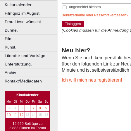
Kulturkalender
angemeldet bleiben
Filmquiz im August
Benutzername oder Passwort vergessen?
Frau Liese wünscht.
Einloggen
Bühne.
(Cookies müssen für die Anmeldung 
Film.
Kunst.
Neu hier?
Literatur und Vorträge.
Wenn Sie noch kein persönliche
über den folgenden Link zur Neu
Unterstützung.
Minute und ist selbstverständlich
Archiv.
Ich will mich neu registrieren!
Kontakt/Mediadaten
Kinokalender
Mo
Di
Mi
Do
Fr
Sa
So
3
4
5
6
7
8
9
10
11
12
13
14
15
16
12.669 Beiträge zu
3.883 Filmen im Forum