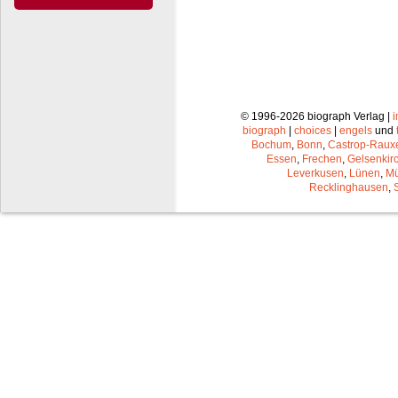
© 1996-2026 biograph Verlag |
biograph
|
choices
|
engels
und
Bochum
,
Bonn
,
Castrop-Raux
Essen
,
Frechen
,
Gelsenkir
Leverkusen
,
Lünen
,
Mü
Recklinghausen
,