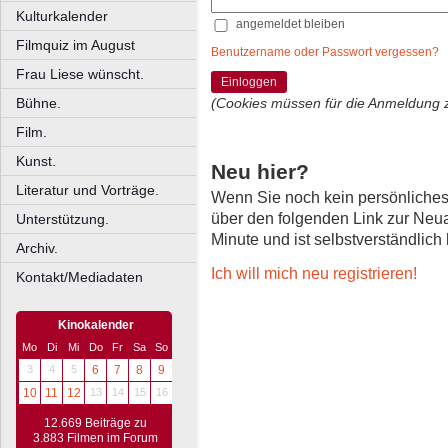
Kulturkalender
angemeldet bleiben
Filmquiz im August
Benutzername oder Passwort vergessen?
Frau Liese wünscht.
Einloggen
Bühne.
(Cookies müssen für die Anmeldung 
Film.
Kunst.
Neu hier?
Literatur und Vorträge.
Wenn Sie noch kein persönliche
über den folgenden Link zur Neu
Unterstützung.
Minute und ist selbstverständlich
Archiv.
Ich will mich neu registrieren!
Kontakt/Mediadaten
Kinokalender
Mo
Di
Mi
Do
Fr
Sa
So
3
4
5
6
7
8
9
10
11
12
13
14
15
16
12.669 Beiträge zu
3.883 Filmen im Forum