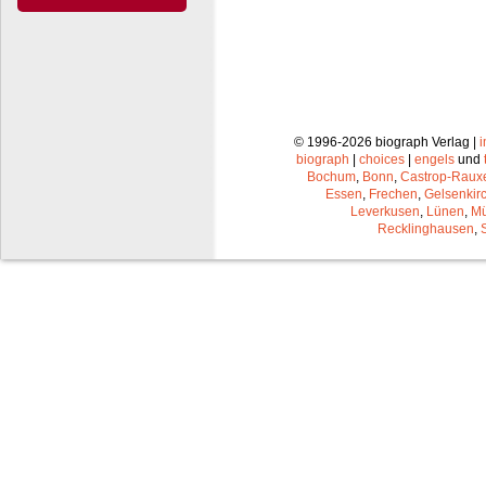
© 1996-2026 biograph Verlag |
biograph
|
choices
|
engels
und
Bochum
,
Bonn
,
Castrop-Raux
Essen
,
Frechen
,
Gelsenkir
Leverkusen
,
Lünen
,
Mü
Recklinghausen
,