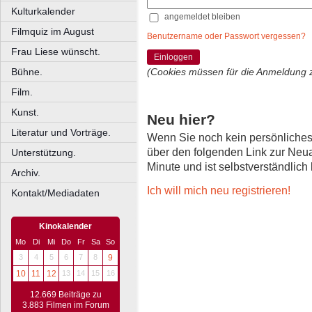
Kulturkalender
angemeldet bleiben
Filmquiz im August
Benutzername oder Passwort vergessen?
Frau Liese wünscht.
Einloggen
Bühne.
(Cookies müssen für die Anmeldung 
Film.
Kunst.
Neu hier?
Literatur und Vorträge.
Wenn Sie noch kein persönliche
über den folgenden Link zur Neu
Unterstützung.
Minute und ist selbstverständlich
Archiv.
Ich will mich neu registrieren!
Kontakt/Mediadaten
Kinokalender
Mo
Di
Mi
Do
Fr
Sa
So
3
4
5
6
7
8
9
10
11
12
13
14
15
16
12.669 Beiträge zu
3.883 Filmen im Forum